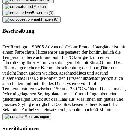
Vergleichen
Merken
Bewerten (0)
Fragen (0)
Beschreibung
Der Remington S8605 Advanced Colour Protect Haarglätter ist mit
einem Farbschutz-Hitzesensor ausgestattet, der kontinuierlich die
Temperatur überwacht und auf 185 °C korrigiert, um einer
Überhitzung Ihrer Haare vorzubeugen. Die mit Shea-Öl und UV-
Filtern angereicherte Keramikbeschichtung des Haarglätteisens
verleiht Ihnen zudem weiches, geschmeidiges und gesund
aussehendes Haar. Sie können den Hitzeschutzsensor jedoch auch
ausschalten und mithilfe des Displays eine von fünf
Temperaturstufen zwischen 150 und 230 °C wählen. Die schmalen,
federnd gelagerten Stylingplatten mit 110 mm Länge üben einen
gleichmässigen Druck auf das Haar aus, was Ihnen ein glattes und
präzises Styling ermöglicht. Das Streckeisen ist bereits nach 15
Sekunden Aufheizzeit einsatzbereit, schaltet nach 60 Minuten
automatisch aus und besitzt eine Transportverriegelung. Im
Mehr anzeigen
Lieferumfang ist ausserdem eine Aufbewahrungstasche enthalten.
Spezifikationen
Fehler melden