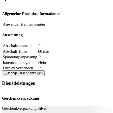
Allgemeine Produktinformationen
Beschreibung
Anwender
Heimanwender
E-Mail-Adresse (optional)
Ausstattung
Formular schliessen
Senden
Abschaltautomatik
Ja
Falsche Daten melden
Abschalt-Timer
60 min
Spannungsanpassung
Ja
Ionentechnologie
Nein
Display vorhanden
Ja
Mehr anzeigen
Technische Daten
Dienstleistungen
Temperatur von
150 °C
Temperatur bis
230 °C
Geschenkverpackung
Kabellänge
3 m
Betriebsart
Netzbetrieb
Geschenkverpackung Silver
Betriebsstufen
5