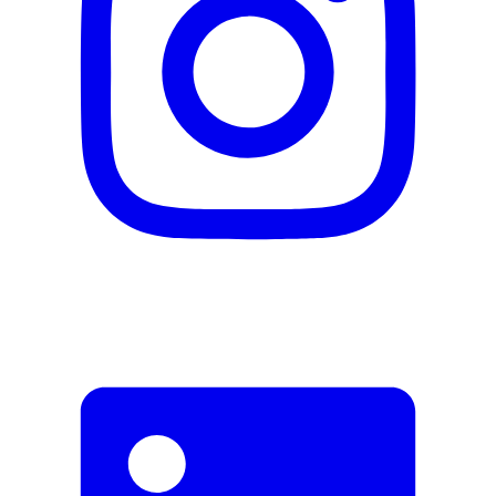
Lieferumfang
Haarglätter
Hitzebeständige Aufbewahrungstasche
Fehler melden
Beschreibung
E-Mail-Adresse (optional)
Formular schliessen
Senden
Falsche Daten melden