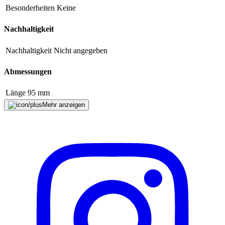
Besonderheiten
Keine
E-Mail-Adresse (optional)
Nachhaltigkeit
Formular schliessen
Senden
Falsche Daten melden
Nachhaltigkeit
Nicht angegeben
Abmessungen
Länge
95 mm
Mehr anzeigen
Material
Material
Rostfreier Stahl
Eigenschaften
Pinzettenform
Gerade
Hersteller
Herstellername
Rubis