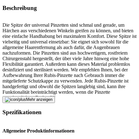
Beschreibung
Die Spitze der universal Pinzetten sind schmal und gerade, um
Härchen aus verschiedenen Winkeln greifen zu können, und bieten
eine einfache Handhabung bei maximalem Komfort. Diese Spitze ist
vielseitig und universal einsetzbar: Sie eignet sich sowohl für die
allgemeine Haarentfernung als auch dafür, die Augenbrauen
nachzuformen. Die Pinzetten sind aus hochwertigem, rostfreiem
Chirurgenstahl hergestellt, der über viele Jahre hinweg eine hohe
Flexibilität garantiert. Außerdem kann dieses Material problemlos
desinfiziert und sterilisiert werden. Wir empfehlen Ihnen, bei der
Aufbewahrung Ihrer Rubis-Pinzette nach Gebrauch immer die
mitgelieferte Schutzkappe zu verwenden. Jede Rubis-Pinzette ist
handgefertigt und obwohl die Spitzen langlebig sind, kann ihre
Funktionalität beeinträchtigt werden, wenn die Pinzette
versehentlich zu Boden fällt.
Mehr anzeigen
Fehler melden
Spezifikationen
Beschreibung
Allgemeine Produktinformationen