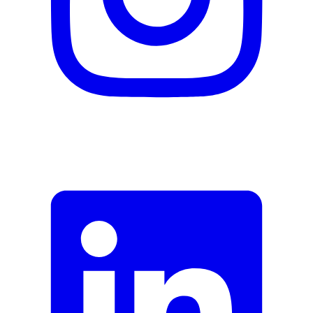
Herstellernummer
40010009
Herstellergarantie
0 Monate
Garantieinformationen
Rubis
Fehler melden
Beschreibung
E-Mail-Adresse (optional)
Formular schliessen
Senden
Falsche Daten melden