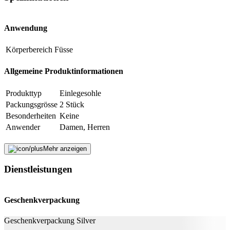
Anwendung
Beschreibung
Körperbereich
Füsse
E-Mail-Adresse (optional)
Allgemeine Produktinformationen
Formular schliessen
Senden
Produkttyp
Einlegesohle
Falsche Daten melden
Packungsgrösse
2 Stück
Besonderheiten
Keine
Anwender
Damen, Herren
Nachhaltigkeit
Mehr anzeigen
Dienstleistungen
Nachhaltigkeit
Nicht angegeben
Natürlich Leben
Keine Besonderheiten
Geschenkverpackung
Eigenschaften
Geschenkverpackung Silver
Dermatologisch getestet
Ja