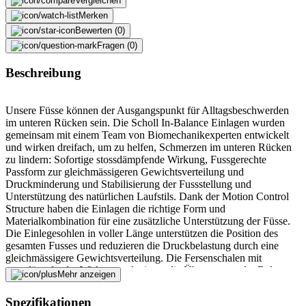
Vergleichen
Merken
Bewerten (0)
Fragen (0)
Beschreibung
Unsere Füsse können der Ausgangspunkt für Alltagsbeschwerden
im unteren Rücken sein. Die Scholl In-Balance Einlagen wurden
gemeinsam mit einem Team von Biomechanikexperten entwickelt
und wirken dreifach, um zu helfen, Schmerzen im unteren Rücken
zu lindern: Sofortige stossdämpfende Wirkung, Fussgerechte
Passform zur gleichmässigeren Gewichtsverteilung und
Druckminderung und Stabilisierung der Fussstellung und
Unterstützung des natürlichen Laufstils. Dank der Motion Control
Structure haben die Einlagen die richtige Form und
Materialkombination für eine zusätzliche Unterstützung der Füsse.
Die Einlegesohlen in voller Länge unterstützen die Position des
gesamten Fusses und reduzieren die Druckbelastung durch eine
gleichmässigere Gewichtsverteilung. Die Fersenschalen mit
stossdämpfender Wirkung reduzieren die Übertragung der Belastung
Mehr anzeigen
auf den unteren Rücken. Klinisch bestätigte Druckentlastung.
Spezifikationen
Fehler melden