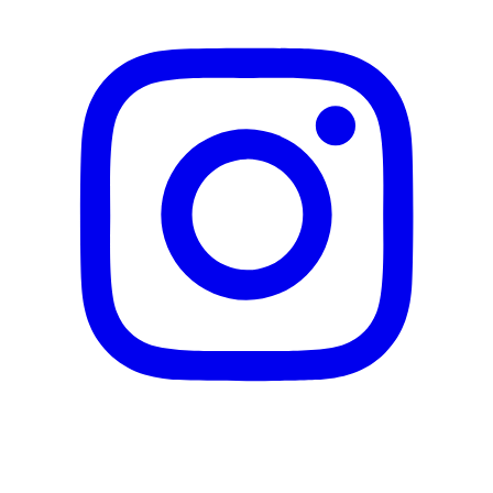
PG-Propyl Dimethicone/Bis-Isobutyl PEG-14
Copolymer,Potassium Hydroxide,Lauryl
Glucoside,Myristic Acid,Ceteareth-20,Sodium
Sulfite,Parfum (Fragrance),Ceteareth-
12,Resorcinol,Sodium Chloride,2-
Methylresorcinol,Prunus Armeniaca (Apricot) Kernel
Oil,Sodium Silicate,Citric Acid,Etidronic
Acid,Ammonium Sulfate,4-
Chlororesorcinol,Butyloctanol,Polysorbate
20,Linalool,Ascorbic Acid,2-Amino-3-
Hydroxypyridine,Citronellol,Sorbic Acid,Lactic
Acid,Sodium Benzoate,Benzyl
Alcohol|Pflegespülung, rinse off:Aqua (Water,
Inhaltsstoffe
Eau),Cetearyl Alcohol,Isopropyl
Myristate,Behentrimonium Chloride,Magnesium
Chloride,Magnesium
Citrate,Amodimethicone/Morpholinomethyl
Silsesquioxane Copolymer,Olea Europaea (Olive)
Fruit Oil,Prunus Armeniaca (Apricot) Kernel
Oil,Dimethylsilanol
Hyaluronate,Biotin,Distearoylethyl
Hydroxyethylmonium Methosulfate,Stearamidopropyl
Dimethylamine,Cetyl Palmitate,Dimethicone,Lactic
Acid,Parfum (Fragrance),Sodium Benzoate,Isopropyl
Alcohol,Panthenol,Cetrimonium Chloride,Guar