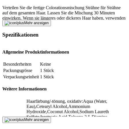
Verteilen Sie die fertige Colorationsmischung Strähne für Strähne
auf dem gesamten Haar. Lassen Sie die Mischung 30 Minuten
einwirken. Wenn sie längeres oder dickeres Haar haben, verwenden
Sie bitte für eine erste Anwendung 2 Packungen Brillance. Wir
Mehr anzeigen
empfehlen diese Brillance Nuance für: Mittelblond, Dunkelblond bis
Hellbraun, Mittelbraun
Spezifikationen
Fehler melden
Allgemeine Produktinformationen
Beschreibung
Besonderheiten
Keine
Packungsgrösse
1 Stück
Verpackungseinheit
1 Stück
E-Mail-Adresse (optional)
Weitere Informationen
Formular schliessen
Senden
Falsche Daten melden
Haarfärbung/-tönung, oxidativ:Aqua (Water,
Eau),Cetearyl Alcohol,Ammonium
Hydroxide,Coconut Alcohol,Sodium Laureth
Sulfate,Isostearic Acid,Toluene-2.5-Diamine
Mehr anzeigen
Sulfate,Sodium Lauryl Glucose
Carboxylate,Dimethicone,Bis-Diisopropanolamino-