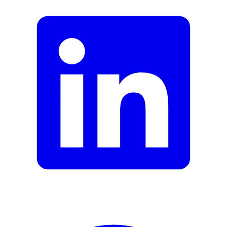
Hydroxypropyltrimonium Chloride,Sodium
Hydroxide,Trideceth-5,Phenoxyethanol,Benzyl
Alcohol|Entwickler:Aqua (Water, Eau),Hydrogen
Peroxide,Cetearyl Alcohol,PEG-40 Castor
Oil,Disodium Pyrophosphate,Sodium Cetearyl
Sulfate,Disodium EDTA,Sodium
Benzoate,Phosphoric Acid
Nachhaltigkeit
Nachhaltigkeit
Nicht angegeben
Natürlich Leben
Keine Besonderheiten
Eigenschaften
Haarfarbe
Braun
Hersteller
Herstellername
Schwarzkopf BRILLANCE
Herstellernummer
4015100441406
Herstellergarantie
0 Monate