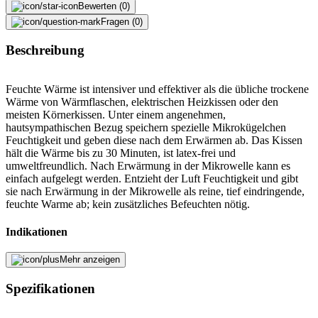
Bewerten (0)
Fragen (0)
Beschreibung
Feuchte Wärme ist intensiver und effektiver als die übliche trockene
Wärme von Wärmflaschen, elektrischen Heizkissen oder den
meisten Körnerkissen. Unter einem angenehmen,
hautsympathischen Bezug speichern spezielle Mikrokügelchen
Feuchtigkeit und geben diese nach dem Erwärmen ab. Das Kissen
hält die Wärme bis zu 30 Minuten, ist latex-frei und
umweltfreundlich. Nach Erwärmung in der Mikrowelle kann es
einfach aufgelegt werden. Entzieht der Luft Feuchtigkeit und gibt
sie nach Erwärmung in der Mikrowelle als reine, tief eindringende,
feuchte Warme ab; kein zusätzliches Befeuchten nötig.
Indikationen
Muskelverspannungen, -schmerzen, Arthritis, Linderung von
Mehr anzeigen
Rücken-, Nacken und Schulterschmerzen,
Spannungskopfschmerzen, bei Erkältungen und,
Spezifikationen
Menstruationsschmerzen, empfehlenswert ist auch die Anwendung
im Wechsel mit Kältepacks bei z.B. Schleimbeutel-Entzündungen.