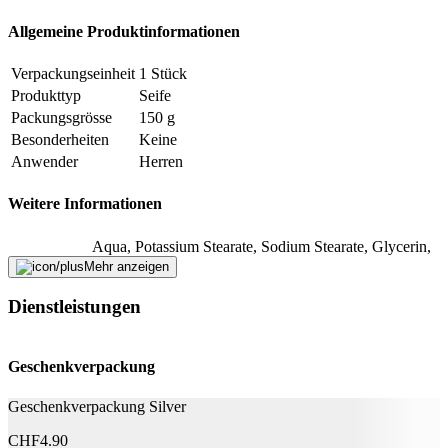
Fehler melden
Allgemeine Produktinformationen
Beschreibung
Verpackungseinheit
1 Stück
Produkttyp
Seife
Packungsgrösse
150 g
E-Mail-Adresse (optional)
Besonderheiten
Keine
Anwender
Herren
Formular schliessen
Senden
Falsche Daten melden
Weitere Informationen
Aqua, Potassium Stearate, Sodium Stearate, Glycerin,
Potassium Cocoate, Sodium Cocoate, Valeriana
Mehr anzeigen
Inhaltsstoffe
Celtica Extract, Parfum, Aloe Barbadensis Leaf Juice,
Sodium Chloride, Tetrasodium Glutamate Diacetate,
Dienstleistungen
Citral, Limonene, Linalool
Nachhaltigkeit
Geschenkverpackung
Nachhaltigkeit
BDIH Kontrollierte Natur-Kosmetik
Geschenkverpackung Silver
Natürlich Leben
Ja
CHF
4.90