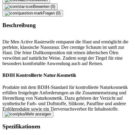
Bewerten (0)
Fragen (0)
Beschreibung
Die Men Active Rasierseife entspannt die Haut und ermöglicht die
perfekte, klassische Nassrasur. Der cremige Schaum ist sanft zur
Haut. Die feine Duftkomposition mit reinen ätherischen Ölen
verwöhnt auf natürliche Weise. Zudem sorgt der Tiegel für eine
besonders komfortable Anwendung auch auf Reisen.
BDIH Kontrollierte Natur-Kosmetik
Produkte mit dem BDIH-Standard für kontrollierte Naturkosmetik
erfüllen festgelegte Anforderungen an die Zusammensetzung und
Herstellung von Naturkosmetik. Dazu gehören der Verzicht auf
synthetische Farb- und Duftstoffe, Silikone, Paraffine und andere
Erdölprodukte sowie ein Tierversuchsverbot für Inhaltsstoffe.
Pflanzliche Rohstoffe müssen vorzugsweise aus kontrolliert
Mehr anzeigen
biologischem Anbau stammen. Die Einhaltung der Kriterien wird
durch unabhängige Prüfstellen überprüft.
Spezifikationen