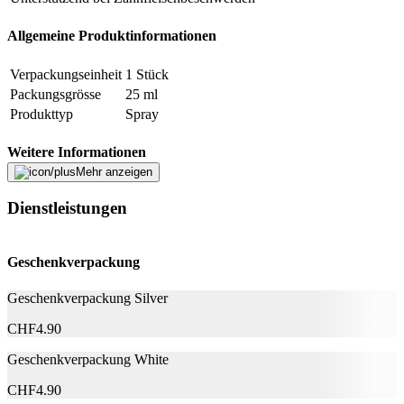
Allgemeine Produktinformationen
Verpackungseinheit
1 Stück
Packungsgrösse
25 ml
Produkttyp
Spray
Weitere Informationen
Mehr anzeigen
Aqua, Glycerin, Propylene Glycol, PEG-40-
Hydrogenated Castor Oil, Melaleuca Alternifolia,
Dienstleistungen
Inhaltsstoffe
Sodium saccharin, Dipotassium Phosphate, Aroma,
Limonene, Linalool
Geschenkverpackung
Nachhaltigkeit
Geschenkverpackung Silver
Natürlich Leben
Keine Besonderheiten
CHF
4.90
Rechtliche Hinweise
Geschenkverpackung White
CHF
4.90
Produktkategorie
Sonstiges