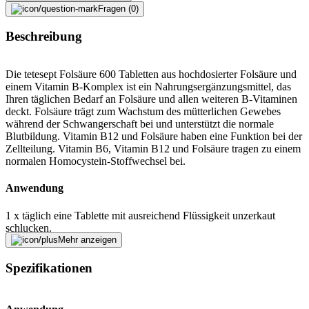
Fragen (0)
Beschreibung
Die tetesept Folsäure 600 Tabletten aus hochdosierter Folsäure und
einem Vitamin B-Komplex ist ein Nahrungsergänzungsmittel, das
Ihren täglichen Bedarf an Folsäure und allen weiteren B-Vitaminen
deckt. Folsäure trägt zum Wachstum des mütterlichen Gewebes
während der Schwangerschaft bei und unterstützt die normale
Blutbildung. Vitamin B12 und Folsäure haben eine Funktion bei der
Zellteilung. Vitamin B6, Vitamin B12 und Folsäure tragen zu einem
normalen Homocystein-Stoffwechsel bei.
Anwendung
1 x täglich eine Tablette mit ausreichend Flüssigkeit unzerkaut
schlucken.
Mehr anzeigen
Die Marke tetesept
Spezifikationen
Tetesept bietet spürbar wirksame Produkte für Gesundheit und mehr
Wohlbefinden. Die innovativen Rezepturen basieren auf bewährter
Pflanzenkunde kombiniert mit neuesten wissenschaftlichen