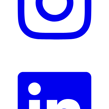
Nachhaltigkeit
Natürlich Leben
Keine Besonderheiten
Eigenschaften
Vegan
Ja
Rechtliche Hinweise
Produktkategorie
Nahrungsergänzungsmittel
Hersteller
Herstellername
tetesept
Herstellernummer
2807695
Herstellergarantie
0 Monate
Garantieinformationen
tetesept
Fehler melden