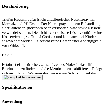
Beschreibung
Triofan Heuschnupfen ist ein antiallergischer Nasenspray mit
Meersalz und 2% Ectoin. Der Nasenspray kann zur Behandlung
einer laufenden, juckenden oder verstopften Nase sowie Niesreiz
verwendet werden. Die leicht hypertonische Lösung enthält keine
Konservierungsstoffe und Cortison und kann auch bei Kindern
angewendet werden. Es besteht keine Gefahr einer Abhängigkeit
vom Wirkstoff.
Ectoin
Ectoin ist ein natürliches, zellschützendes Molekül, das hilft
Entzündung zu lindern und die Membrane zu stabilisieren. Es legt
sich mithilfe von Wassermolekülen wie ein Schutzfilm auf die
Schleimhaut und schützt diese so vor Pollen-Reizungen.
Mehr anzeigen
Spezifikationen
Anwendung
Erwachsene und Kinder ab 5 Jahren: Mehrmals täglich 1-2
Sprühstösse in jedes Nasenloch. Der Nasenspray kann über einen
Anwendung
längeren Zeitraum mehrmals täglich eingesetzt werden. Es sind