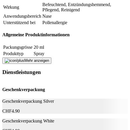
keine Wechselwirkungen mit anderen Nasensprays bekannt.
Befeuchtend, Entzündungshemmend,
Wirkung
Pflegend, Reinigend
Fehler melden
Anwendungsbereich
Nase
Unterstützend bei
Pollenallergie
Beschreibung
Allgemeine Produktinformationen
Packungsgrösse
20 ml
E-Mail-Adresse (optional)
Produkttyp
Spray
Formular schliessen
Senden
Mehr anzeigen
Weitere Informationen
Falsche Daten melden
Dienstleistungen
Wirkstoff: Natürliches, hochdosiertes Ectoin 2%
Inhaltsstoffe
Hilfsstoffe: Meersalz (mit wertvollen Mineralien und
Spurenelementen), Wasser
Geschenkverpackung
Nachhaltigkeit
Geschenkverpackung Silver
CHF
4.90
Natürlich Leben
Ja
Geschenkverpackung White
Eigenschaften