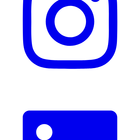
Herstellername
Urtekram
Herstellernummer
UK83749
Herstellergarantie
0 Monate
Garantieinformationen
Urtekram
Fehler melden
Beschreibung
E-Mail-Adresse (optional)
Formular schliessen
Senden
Falsche Daten melden