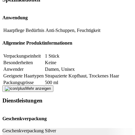
Beschreibung
Anwendung
E-Mail-Adresse (optional)
Haarpflege Bedürfnis
Anti-Schuppen, Feuchtigkeit
Formular schliessen
Senden
Allgemeine Produktinformationen
Falsche Daten melden
Verpackungseinheit
1 Stück
Besonderheiten
Keine
Anwender
Damen, Unisex
Geeignete Haartypen
Strapazierte Kopfhaut, Trockenes Haar
Packungsgrösse
500 ml
Mehr anzeigen
Weitere Informationen
Dienstleistungen
AQUA, ALOE BARBADENSIS LEAF EXTRACT,
SODIUM COCO-SULFATE, GLYCERIN, COCO-
GLUCOSIDE, LAURYL GLUCOSIDE,
Geschenkverpackung
GLYCERYL OLEATE, SODIUM CHLORIDE,
URTICA DIOICA EXTRACT, ARCTIUM LAPPA
Geschenkverpackung Silver
SEED EXTRACT, PELARGONIUM