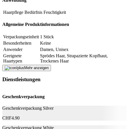
Anwendung
E-Mail-Adresse (optional)
Haarpflege Bedürfnis
Feuchtigkeit
Formular schliessen
Senden
Allgemeine Produktinformationen
Falsche Daten melden
Verpackungseinheit
1 Stück
Besonderheiten
Keine
Anwender
Damen, Unisex
Geeignete
Sprödes Haar, Strapazierte Kopfhaut,
Haartypen
Trockenes Haar
Packungsgrösse
500 ml
Mehr anzeigen
Dienstleistungen
Weitere Informationen
AQUA, ALOE BARBADENSIS LEAF EXTRACT,
SODIUM COCO-SULFATE, GLYCERIN, COCO-
Geschenkverpackung
GLUCOSIDE, LAURYL GLUCOSIDE,
GLYCERYL OLEATE, SODIUM CHLORIDE,
Geschenkverpackung Silver
MELALEUCA ALTERNIFOLIA LEAF OIL,
Inhaltsstoffe
LAVANDULA ANGUSTIFOLIA OIL, PARFUM,
CHF
4.90
POLYGLYCERYL-4 CAPRATE, XANTHAN
Geschenkverpackung White
GUM, LYSOLECITHIN, CITRIC ACID, COCO-