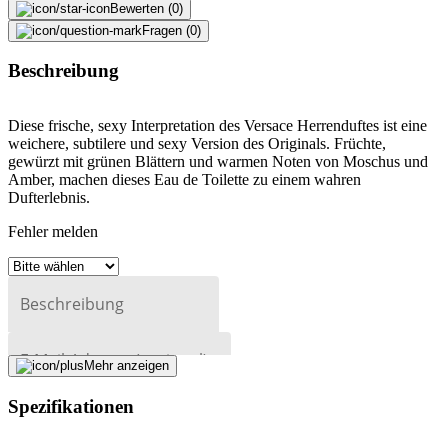
Bewerten (0)
Fragen (0)
Beschreibung
Diese frische, sexy Interpretation des Versace Herrenduftes ist eine
weichere, subtilere und sexy Version des Originals. Früchte,
gewürzt mit grünen Blättern und warmen Noten von Moschus und
Amber, machen dieses Eau de Toilette zu einem wahren
Dufterlebnis.
Fehler melden
Beschreibung
E-Mail-Adresse (optional)
Mehr anzeigen
Formular schliessen
Senden
Spezifikationen
Falsche Daten melden