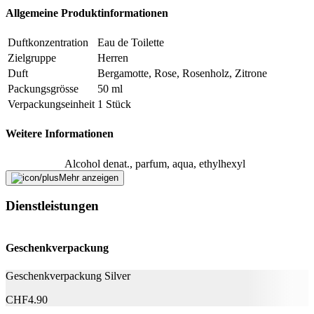
Allgemeine Produktinformationen
Duftkonzentration
Eau de Toilette
Zielgruppe
Herren
Duft
Bergamotte, Rose, Rosenholz, Zitrone
Packungsgrösse
50 ml
Verpackungseinheit
1 Stück
Weitere Informationen
Alcohol denat., parfum, aqua, ethylhexyl
methoxycinnamate, butyl methoxydibenzoylmethane,
Mehr anzeigen
Inhaltsstoffe
ethylhexyl salicylate, citral, citronellol, geraniol,
limonene, linalool, isoeugenol
Dienstleistungen
Nachhaltigkeit
Geschenkverpackung
Nachhaltigkeit
Nicht angegeben
Geschenkverpackung Silver
Natürlich Leben
Keine Besonderheiten
CHF
4.90
Hersteller