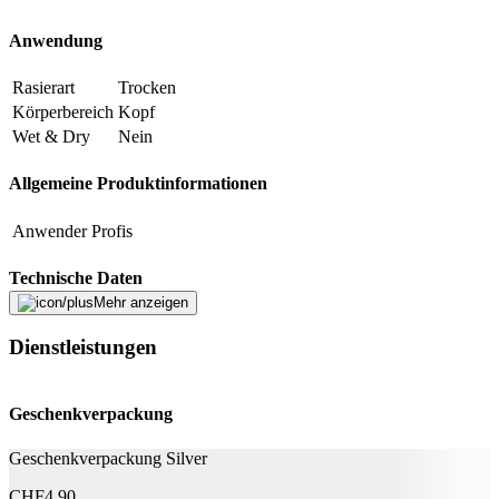
Anwendung
Beschreibung
Rasierart
Trocken
Körperbereich
Kopf
E-Mail-Adresse (optional)
Wet & Dry
Nein
Formular schliessen
Senden
Allgemeine Produktinformationen
Falsche Daten melden
Anwender
Profis
Technische Daten
Mehr anzeigen
Schnittbreite
3.2 cm
Dienstleistungen
Stromversorgung
Netzbetrieb
Betriebsart
Netzbetrieb
Geschenkverpackung
Optik
Geschenkverpackung Silver
Detailfarbe
Silber
CHF
4.90