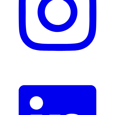
Lieferumfang
1 Konturenhaarschneidemaschine
3 Aufsteckkämme (1.5, 3 und 4.5 mm Schnittlänge)
1 Einstell-Werkzeug
1 Reinigungsbürste
1 Messerschutz
Öl
Fehler melden
Beschreibung
E-Mail-Adresse (optional)
Formular schliessen
Senden
Falsche Daten melden