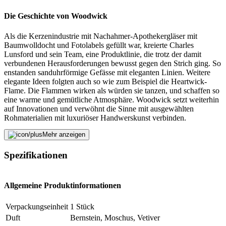
Die Geschichte von Woodwick
Als die Kerzenindustrie mit Nachahmer-Apothekergläser mit
Baumwolldocht und Fotolabels gefüllt war, kreierte Charles
Lunsford und sein Team, eine Produktlinie, die trotz der damit
verbundenen Herausforderungen bewusst gegen den Strich ging. So
enstanden sanduhrförmige Gefässe mit eleganten Linien. Weitere
elegante Ideen folgten auch so wie zum Beispiel die Heartwick-
Flame. Die Flammen wirken als würden sie tanzen, und schaffen so
eine warme und gemütliche Atmosphäre. Woodwick setzt weiterhin
auf Innovationen und verwöhnt die Sinne mit ausgewählten
Rohmaterialien mit luxuriöser Handwerskunst verbinden.
Fehler melden
Mehr anzeigen
Spezifikationen
Beschreibung
Allgemeine Produktinformationen
E-Mail-Adresse (optional)
Verpackungseinheit
1 Stück
Duft
Bernstein, Moschus, Vetiver
Formular schliessen
Senden