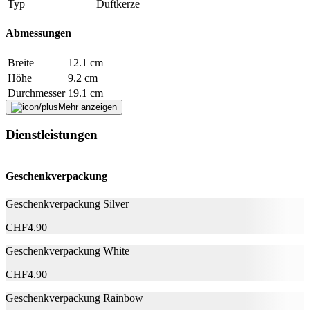
Typ
Duftkerze
Falsche Daten melden
Abmessungen
Breite
12.1 cm
Höhe
9.2 cm
Durchmesser
19.1 cm
Mehr anzeigen
Hersteller
Dienstleistungen
Herstellername
Woodwick
Herstellernummer
10.76106.0000
Geschenkverpackung
Herstellergarantie
0 Monate
Garantieinformationen
Woodwick
Geschenkverpackung Silver
Herstellerseite
Zum Hersteller
CHF
4.90
Fehler melden
Geschenkverpackung White
CHF
4.90
Beschreibung
Geschenkverpackung Rainbow