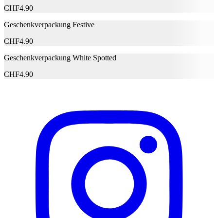
E-Mail-Adresse (optional)
CHF
4.90
Formular schliessen
Senden
Geschenkverpackung Festive
Falsche Daten melden
CHF
4.90
Geschenkverpackung White Spotted
CHF
4.90