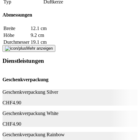
Typ
Duftkerze
Falsche Daten melden
Abmessungen
Breite
12.1 cm
Höhe
9.2 cm
Durchmesser
19.1 cm
Mehr anzeigen
Hersteller
Dienstleistungen
Herstellername
Woodwick
Herstellernummer
10.76112.0000
Geschenkverpackung
Herstellergarantie
0 Monate
Garantieinformationen
Woodwick
Geschenkverpackung Silver
Fehler melden
CHF
4.90
Geschenkverpackung White
Beschreibung
CHF
4.90
Geschenkverpackung Rainbow