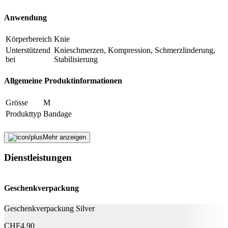
Fehler melden
Anwendung
Körperbereich
Knie
Beschreibung
Unterstützend
Knieschmerzen, Kompression, Schmerzlinderung,
bei
Stabilisierung
E-Mail-Adresse (optional)
Allgemeine Produktinformationen
Formular schliessen
Senden
Falsche Daten melden
Grösse
M
Produkttyp
Bandage
Nachhaltigkeit
Mehr anzeigen
Natürlich Leben
Keine Besonderheiten
Dienstleistungen
Rechtliche Hinweise
Geschenkverpackung
Produktkategorie
Medizinprodukt
Geschenkverpackung Silver
MiGeL Nummer
05.04.10.00.1
3M Schweiz GmbH Consumer Health Care,
CHF
4.90
CH-Importeur