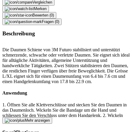
Vergleichen
Merken
Bewerten (0)
Fragen (0)
Beschreibung
Die Daumen Schiene von 3M Futuro stabilisiert und unterstützt
schmerzende, schwache oder verletzte Daumen. Sie eignet sich ideal
für alltägliche Aktivitäten, allgemeine Unterstützung und
handwerkliche Tätigkeiten. Zwei Stützen stabilisieren den Daumen,
die restlichen Finger verfügen über freie Beweglichkeit. Die Grösse
L/XL eignet sich für einen Daumenunfang von 6.4 bis 7.6 cm und
einen Handgelenkumfang von 17.8 bis 22.9 cm.
Anwendung
1. Öffnen Sie alle Klettverschlüsse und stecken Sie den Daumen in
das Daumenloch. Wickeln Sie die Bandage um die Hand und
schliessen Sie den Verschluss unter dem Handgelenk. 2. Wickeln
Sie das lange Band um das Handgelenk und sichern Sie es. Passen
Mehr anzeigen
Sie beide Verschlüsse an, bis Sie ein straffes, aber bequemes
Tragegefühl haben. 3. Wickeln Sie das Daumenband um den