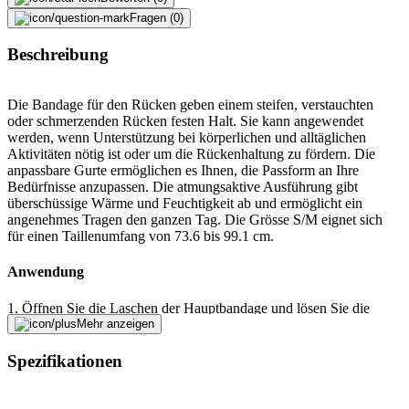
Fragen (0)
Beschreibung
Die Bandage für den Rücken geben einem steifen, verstauchten
oder schmerzenden Rücken festen Halt. Sie kann angewendet
werden, wenn Unterstützung bei körperlichen und alltäglichen
Aktivitäten nötig ist oder um die Rückenhaltung zu fördern. Die
anpassbare Gurte ermöglichen es Ihnen, die Passform an Ihre
Bedürfnisse anzupassen. Die atmungsaktive Ausführung gibt
überschüssige Wärme und Feuchtigkeit ab und ermöglicht ein
angenehmes Tragen den ganzen Tag. Die Grösse S/M eignet sich
für einen Taillenumfang von 73.6 bis 99.1 cm.
Anwendung
1. Öffnen Sie die Laschen der Hauptbandage und lösen Sie die
Laschen der Gürtelbandage. Legen Sie die Bandage so um den
Mehr anzeigen
Lendenbereich, dass sich die Pelotten an beiden Seiten der
Wirbelsäule befinden und der gebogene Rand unten ist. 2. Legen
Spezifikationen
Sie die Laschen der Hauptbandage um die Taille und schliessen Sie
den Klettverschluss vorn. 3. Ziehen Sie die Laschen der
Gürtelbandage nach vorn und drücken Sie sie auf der Hauptbandage