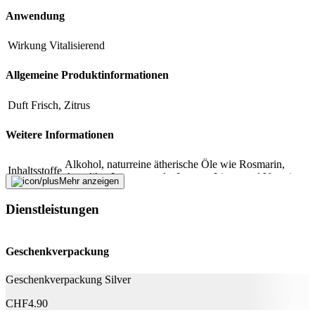
Formular schliessen
Senden
Anwendung
Falsche Daten melden
Wirkung
Vitalisierend
Allgemeine Produktinformationen
Gefahr
Duft
Frisch, Zitrus
Kennzeichnungselement
GHS02: Entzündbar, GHS07: Achtung
H225: Flüssigkeit und Dampf leicht
Weitere Informationen
Gefahrenhinweise
entzündbar., H319: Verursacht schwere
Augenreizung.
Alkohol, naturreine ätherische Öle wie Rosmarin,
Inhaltsstoffe
Angelika, Lemonmyrtle, Lemon, Litsea und Verveine.
Mehr anzeigen
Abmessungen
Dienstleistungen
Volumen
100 ml
Geschenkverpackung
Nachhaltigkeit
Geschenkverpackung Silver
Bio
Nein
CHF
4.90