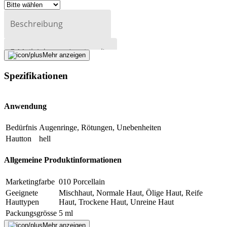
Beschreibung
E-Mail-Adresse (optional)
Mehr anzeigen
Formular schliessen
Senden
Spezifikationen
Falsche Daten melden
Anwendung
Bedürfnis
Augenringe, Rötungen, Unebenheiten
Hautton
hell
Allgemeine Produktinformationen
Marketingfarbe
010 Porcellain
Geeignete
Mischhaut, Normale Haut, Ölige Haut, Reife
Hauttypen
Haut, Trockene Haut, Unreine Haut
Packungsgrösse
5 ml
Besonderheiten
Keine
Mehr anzeigen