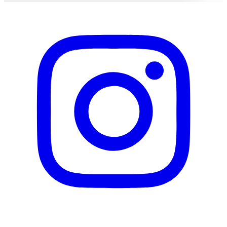
DIOXIDE).
Nachhaltigkeit
Nachhaltigkeit
Nicht angegeben
Eigenschaften
Deckkraft
Hoch
Wasserfest
Ja
Dermatologisch getestet
Ja
Darreichungsform
Fluid
Lichtschutzfaktor
Kein
Hersteller
Herstellername
Catrice
Herstellernummer
754466
Herstellergarantie
0 Monate
Garantieinformationen
Catrice