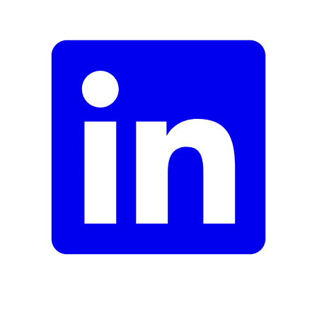
Fehler melden
Beschreibung
E-Mail-Adresse (optional)
Formular schliessen
Senden
Falsche Daten melden