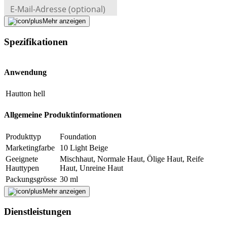
E-Mail-Adresse (optional)
Mehr anzeigen
Formular schliessen
Senden
Falsche Daten melden
Spezifikationen
Anwendung
Hautton
hell
Allgemeine Produktinformationen
Produkttyp
Foundation
Marketingfarbe
10 Light Beige
Geeignete
Mischhaut, Normale Haut, Ölige Haut, Reife
Hauttypen
Haut, Unreine Haut
Packungsgrösse
30 ml
Besonderheiten
Keine
Mehr anzeigen
Dienstleistungen
Weitere Informationen