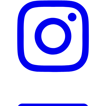
(IRON OXIDES), CI 77891 (TITANIUM
DIOXIDE).
Nachhaltigkeit
Nachhaltigkeit
Nicht angegeben
Natürlich Leben
Keine Besonderheiten
Eigenschaften
Deckkraft
Hoch
Finish
matt
Wasserfest
Nein
Darreichungsform
Fluid
Lichtschutzfaktor
Kein
Hersteller
Herstellername
Catrice
Herstellernummer
759828
Herstellergarantie
0 Monate