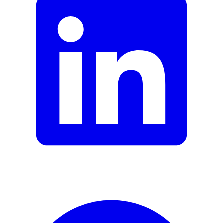
Garantieinformationen
Catrice
Fehler melden
Beschreibung
E-Mail-Adresse (optional)
Formular schliessen
Senden
Falsche Daten melden