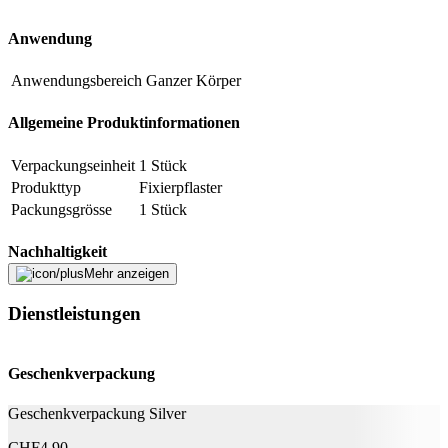
Anwendung
Anwendungsbereich
Ganzer Körper
Allgemeine Produktinformationen
Verpackungseinheit
1 Stück
Produkttyp
Fixierpflaster
Packungsgrösse
1 Stück
Nachhaltigkeit
Mehr anzeigen
Natürlich Leben
Keine Besonderheiten
Dienstleistungen
Optik
Geschenkverpackung
Detailfarbe
Beige
Geschenkverpackung Silver
Abmessungen
CHF
4.90