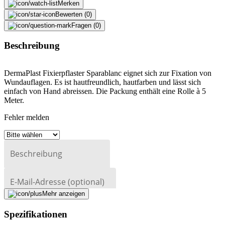
Merken
Bewerten (0)
Fragen (0)
Beschreibung
DermaPlast Fixierpflaster Sparablanc eignet sich zur Fixation von
Wundauflagen. Es ist hautfreundlich, hautfarben und lässt sich
einfach von Hand abreissen. Die Packung enthält eine Rolle à 5
Meter.
Fehler melden
Beschreibung
E-Mail-Adresse (optional)
Mehr anzeigen
Formular schliessen
Senden
Falsche Daten melden
Spezifikationen