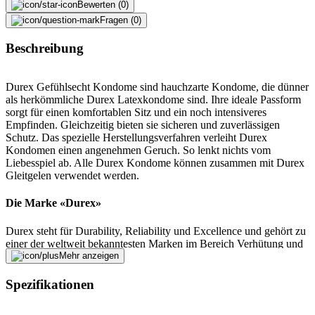
Bewerten (0)
Fragen (0)
Beschreibung
Durex Gefühlsecht Kondome sind hauchzarte Kondome, die dünner
als herkömmliche Durex Latexkondome sind. Ihre ideale Passform
sorgt für einen komfortablen Sitz und ein noch intensiveres
Empfinden. Gleichzeitig bieten sie sicheren und zuverlässigen
Schutz. Das spezielle Herstellungsverfahren verleiht Durex
Kondomen einen angenehmen Geruch. So lenkt nichts vom
Liebesspiel ab. Alle Durex Kondome können zusammen mit Durex
Gleitgelen verwendet werden.
Die Marke «Durex»
Durex steht für Durability, Reliability und Excellence und gehört zu
einer der weltweit bekanntesten Marken im Bereich Verhütung und
Sexspielzeuge. Seit der Gründung im Jahre 1929 bringt Durex
Mehr anzeigen
immer wieder neue Kondomvarianten auf den Markt. Ob dünn oder
extradick, gerippt oder genoppt, mit Geschmack oder ohne – Durex
Spezifikationen
sorgt für Abwechslung beim Safer Sex. Seit 2003 vertreibt die
Marke auch vielfältig einsetzbare Gleit- und Erlebnisgels sowie