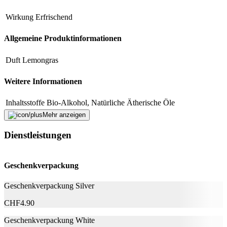
Wirkung
Erfrischend
E-Mail-Adresse (optional)
Allgemeine Produktinformationen
Formular schliessen
Senden
Falsche Daten melden
Duft
Lemongras
Weitere Informationen
Gefahr
Inhaltsstoffe
Bio-Alkohol, Natürliche Ätherische Öle
Mehr anzeigen
Kennzeichnungselement
GHS02: Entzündbar, GHS07: Achtung
Abmessungen
H225: Flüssigkeit und Dampf leicht
Dienstleistungen
Gefahrenhinweise
entzündbar., H317: Kann allergische
Volumen
75 ml
Hautreaktionen verursachen.
Geschenkverpackung
Nachhaltigkeit
Geschenkverpackung Silver
Bio
Ja
CHF
4.90
Rechtliche Hinweise
Geschenkverpackung White