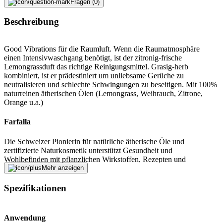
Fragen (0)
Beschreibung
Good Vibrations für die Raumluft. Wenn die Raumatmosphäre
einen Intensivwaschgang benötigt, ist der zitronig-frische
Lemongrassduft das richtige Reinigungsmittel. Grasig-herb
kombiniert, ist er prädestiniert um unliebsame Gerüche zu
neutralisieren und schlechte Schwingungen zu beseitigen. Mit 100%
naturreinen ätherischen Ölen (Lemongrass, Weihrauch, Zitrone,
Orange u.a.)
Farfalla
Die Schweizer Pionierin für natürliche ätherische Öle und
zertifizierte Naturkosmetik unterstützt Gesundheit und
Wohlbefinden mit pflanzlichen Wirkstoffen, Rezepten und
Workshops rund um Hautpflege und Aromatherapie.
Mehr anzeigen
Fehler melden
Spezifikationen
Anwendung
Beschreibung