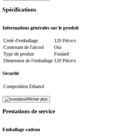
champignons - 30 secondes, virus de la grippe (influenza) - 30
Spécifications
secondes
Utiliser les biocides avec précaution. Toujours lire l'étiquette et les
Informations générales sur le produit
informations sur le produit avant de l'utiliser
Unité d'emballage
120 Pièce/s
Signaler une erreur
Contenant de l'alcool
Oui
Type de produit
Foulard
Dimension de l'emballage
120 Pièce/s
Description
Sécurité
Adresse e-mail (facultatif)
Composition
Ethanol
Fermer le formulaire
Envoyer
Durabilité
Afficher plus
Signaler des données erronées
Prestations de service
Durabilité
Non spécifié
Danger
La vie naturelle
Pas de particularités
Emballage cadeau
Consignes de sécurité
Mentions légales
GHS02: Inflammable
SGH