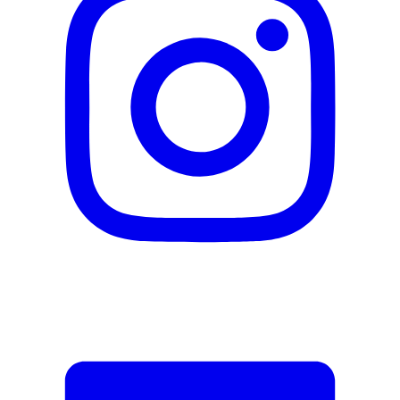
DE_Sicherheitsdatenblatt
FR_Demarrage-Rapide
Signaler une erreur
Description
Adresse e-mail (facultatif)
Fermer le formulaire
Envoyer
Signaler des données erronées