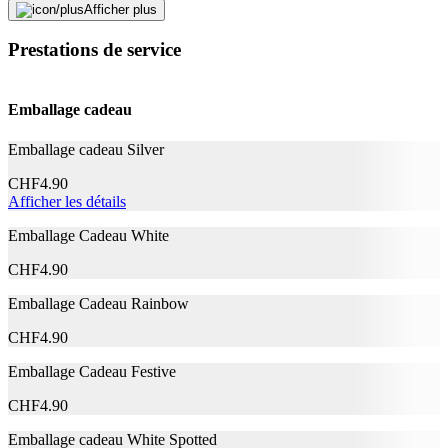
Afficher plus
Caractéristiques
Prestations de service
Finition
scintillant
Étanche
Oui
Emballage cadeau
Testé dermatologiquement
Oui
Consistance
Solide
Emballage cadeau Silver
Informations complémentaires
CHF
4.90
Afficher les détails
G2004484 - INGREDIENTS: DIMETHICONE
Emballage Cadeau White
TRIMETHYLSILOXYSILICATE
POLYETHYLENE ACRYLATES/STEARYL
CHF
4.90
ACRYLATE/DIMETHICONE METHACRYLATE
COPOLYMER SYNTHETIC
Emballage Cadeau Rainbow
FLUORPHLOGOPITE SILICA OZOKERITE
CELLULOSE POLYISOBUTENE KAOLIN
CHF
4.90
DISTEARDIMONIUM HECTORITE
PENTAERYTHRITYL TETRA-DI-T-BUTYL
Emballage Cadeau Festive
HYDROXYHYDROCINNAMATE TIN OXIDE
PROPYLENE CARBONATE POLYGLYCERYL-3
CHF
4.90
POLYDIMETHYLSILOXYETHYL
Emballage cadeau White Spotted
Ingrédients
DIMETHICONE MALTODEXTRIN? [+/- MAY