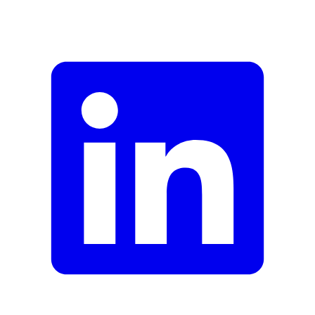
Description
Adresse e-mail (facultatif)
Fermer le formulaire
Envoyer
Signaler des données erronées