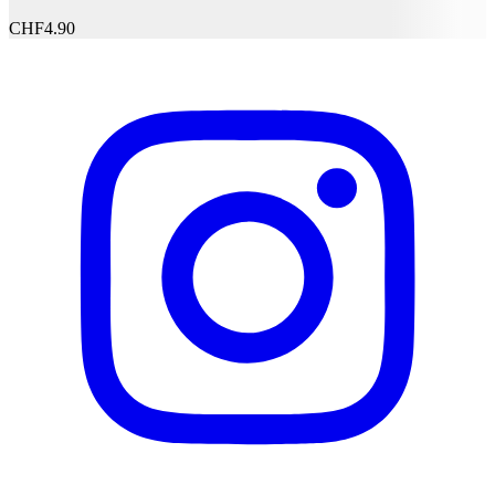
CONTAIN: CI 77491, CI 77492, CI 77499 / IRON
CHF
4.90
OXIDES CI 77891 / TITANIUM DIOXIDE CI 77007
/ ULTRAMARINES CI 77742 / MANGANESE
VIOLET CI 19140 / YELLOW 5 LAKE CI 77510 /
FERRIC AMMONIUM FERROCYANIDE CI 77266
[NANO] / BLACK 2 CI 75470 / CARMINE CI
77510 / FERRIC FERROCYANIDE CI 42090 /
BLUE 1 LAKE]. (F.I.L. Z285924/2). DISCLAIMER:
Les informations relatives à la composition du produit
ne sauraient se substituer aux informations figurant sur
lemballage, qui seules font foi et auxquelles vous êtes
invité à vous reporter avant usage.
Fabricant
Nom du fabricant
L'Oréal Paris
N° d’article du fabricant
3600524026677
Garantie du fabricant
0 mois
Informations sur la garantie
L'Oréal Paris
Signaler une erreur