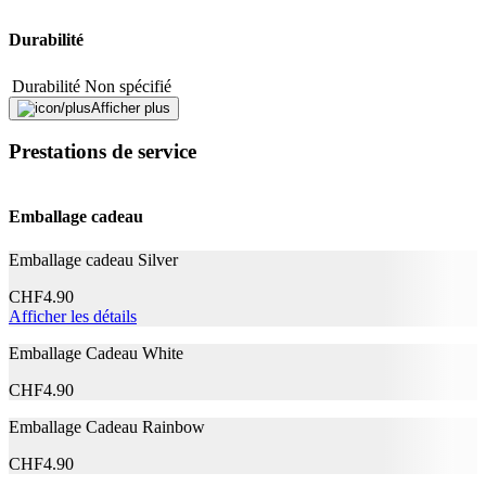
Durabilité
Durabilité
Non spécifié
Afficher plus
Caractéristiques
Prestations de service
Finition
matifiant
Étanche
Oui
Emballage cadeau
Consistance
Solide
Emballage cadeau Silver
Informations complémentaires
CHF
4.90
Afficher les détails
DIMETHICONE TRIMETHYLSILOXYSILICATE
POLYETHYLENE ACRYLATES/STEARYL
Emballage Cadeau White
ACRYLATE/DIMETHICONE METHACRYLATE
COPOLYMER SYNTHETIC
CHF
4.90
FLUORPHLOGOPITE POLYISOBUTENE
PARAFFIN NYLON-12 - CERA
Ingrédients
Emballage Cadeau Rainbow
MICROCRISTALLINA / MICROCRYSTALLINE
WAX / CIRE MICROCRISTALLINE ALUMINUM
CHF
4.90
HYDROXIDE ALUMINA TIN OXIDE CALCIUM