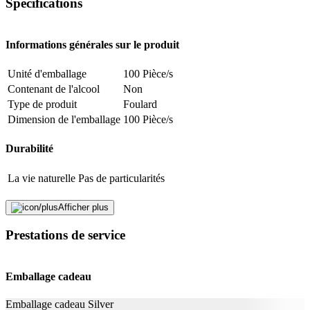
Spécifications
Adresse e-mail (facultatif)
Informations générales sur le produit
Fermer le formulaire
Envoyer
Unité d'emballage
100 Pièce/s
Signaler des données erronées
Contenant de l'alcool
Non
Mentions de
H412: Nocif pour les organismes aquatiques,
danger
entraîne des effets à long terme.
Type de produit
Foulard
Dimension de l'emballage
100 Pièce/s
Durabilité
La vie naturelle
Pas de particularités
Mentions légales
Afficher plus
Prestations de service
Catégorie de
Dispositif médical
produit
Mentions de
H412: Nocif pour les organismes aquatiques,
danger
entraîne des effets à long terme.
Emballage cadeau
Schülke & Mayr AG, Hungerbüelstrasse 22,
Importateur CH
Emballage cadeau Silver
8500 Frauenfeld