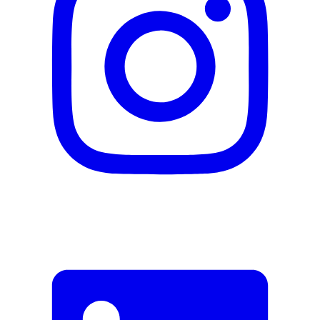
FR_Fiche-De-Donnees-De-
Securite_Fiche_de_données_de_sécurité_Mikrozid_sensitive_wipes
Signaler une erreur
Description
Adresse e-mail (facultatif)
Fermer le formulaire
Envoyer
Signaler des données erronées