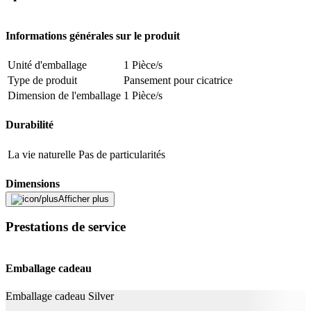
Adresse e-mail (facultatif)
Informations générales sur le produit
Fermer le formulaire
Envoyer
Signaler des données erronées
Unité d'emballage
1 Pièce/s
Type de produit
Pansement pour cicatrice
Dimension de l'emballage
1 Pièce/s
Durabilité
La vie naturelle
Pas de particularités
Dimensions
Afficher plus
Largeur
6 cm
Prestations de service
Longueur
12 cm
Mentions légales
Emballage cadeau
Catégorie de produit
Dispositif médical
Emballage cadeau Silver
Smith & Nephew Schweiz AG,
Importateur CH