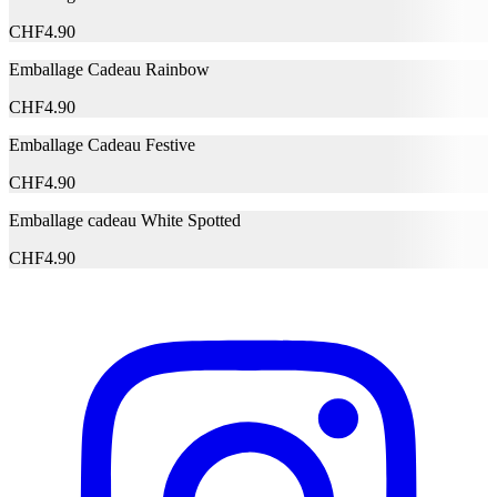
CHF
4.90
Fermer le formulaire
Envoyer
Signaler des données erronées
Emballage Cadeau Rainbow
CHF
4.90
Emballage Cadeau Festive
CHF
4.90
Emballage cadeau White Spotted
CHF
4.90