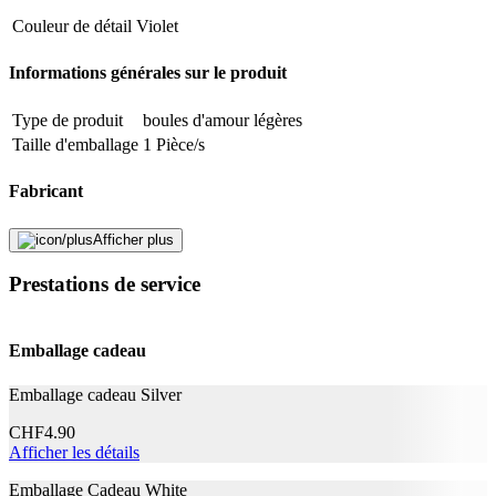
Les sextoys et autres produits d'hygiène ne peuvent être retournés
Couleur de détail
Violet
que si le sceau d'hygiène n'a pas été endommagé et si l'emballage du
produit n'a pas été ouvert ou endommagé.
Informations générales sur le produit
Signaler une erreur
Type de produit
boules d'amour légères
Taille d'emballage
1 Pièce/s
Description
Fabricant
Nom du fabricant
Svakom
Afficher plus
Adresse e-mail (facultatif)
N° d’article du fabricant
6959633100790
Prestations de service
Garantie du fabricant
24 mois
Fermer le formulaire
Envoyer
Informations sur la garantie
Svakom
Signaler des données erronées
Emballage cadeau
Signaler une erreur
Emballage cadeau Silver
Description
CHF
4.90
Afficher les détails
Emballage Cadeau White
Adresse e-mail (facultatif)