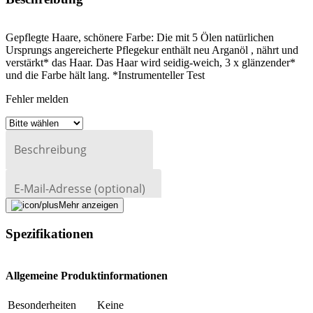
Gepflegte Haare, schönere Farbe: Die mit 5 Ölen natürlichen
Ursprungs angereicherte Pflegekur enthält neu Arganöl , nährt und
verstärkt* das Haar. Das Haar wird seidig-weich, 3 x glänzender*
und die Farbe hält lang. *Instrumenteller Test
Fehler melden
Beschreibung
E-Mail-Adresse (optional)
Mehr anzeigen
Formular schliessen
Senden
Falsche Daten melden
Spezifikationen
Allgemeine Produktinformationen
Besonderheiten
Keine