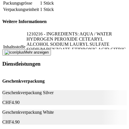
Packungsgrösse
1 Stück
Verpackungseinheit
1 Stück
Weitere Informationen
1210216 - INGREDIENTS: AQUA / WATER
HYDROGEN PEROXIDE CETEARYL
ALCOHOL SODIUM LAURYL SULFATE
Inhaltsstoffe
SODIUM BENZOATE ETIDRONIC ACID CITRIC
Mehr anzeigen
ACID TETRASODIUM EDTA (F.I.L. B222323/2).
DISCLAIMER:
Dienstleistungen
Nachhaltigkeit
Geschenkverpackung
Nachhaltigkeit
Nicht angegeben
Natürlich Leben
Keine Besonderheiten
Geschenkverpackung Silver
CHF
4.90
Eigenschaften
Geschenkverpackung White
Haarfarbe
Goldbraun
CHF
4.90
Hersteller