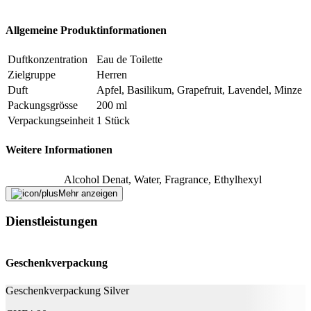
Falsche Daten melden
Allgemeine Produktinformationen
Duftkonzentration
Eau de Toilette
Zielgruppe
Herren
Duft
Apfel, Basilikum, Grapefruit, Lavendel, Minze
Packungsgrösse
200 ml
Verpackungseinheit
1 Stück
Weitere Informationen
Alcohol Denat, Water, Fragrance, Ethylhexyl
Methoxycinnamate, Diethylamino Hydroxybenzoyl
Mehr anzeigen
Hexyl Benzoate, BHT, Limonene, Benzyl Salicylate,
Inhaltsstoffe
Linalool, Alpha-Isomethyl Ionone, Eugenol, Citral,
Dienstleistungen
Isoeugenol, Citronellol, Geraniol, Benzyl Alcohol,
Ext. Violet 2 (CI 60730), Blue 1 (CI 42090), Yellow 5
(CI 19140).
Geschenkverpackung
Nachhaltigkeit
Geschenkverpackung Silver